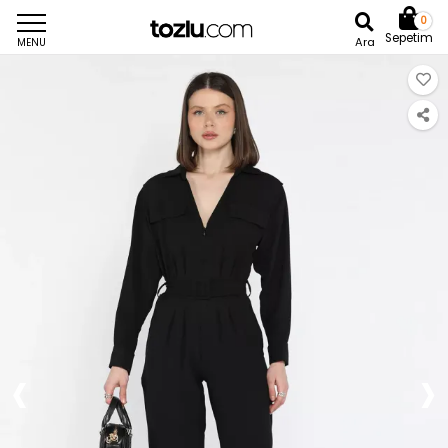
0
Sepetim
Ara
MENU