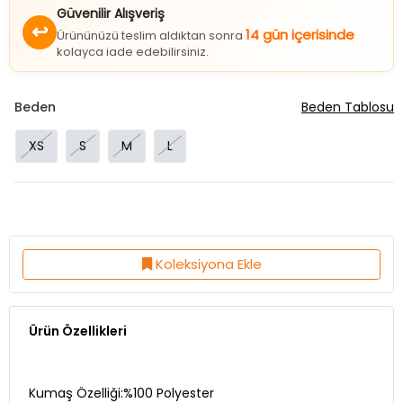
↩
14 gün içerisinde
Ürününüzü teslim aldıktan sonra
kolayca iade edebilirsiniz.
Beden
Beden Tablosu
XS
S
M
L
Koleksiyona Ekle
Ürün Özellikleri
Kumaş Özelliği:%100 Polyester
Ürün Boy:135 Cm
Kalıp:Normal Kalıp