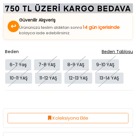
Güvenilir Alışveriş
↩
14 gün içerisinde
Ürününüzü teslim aldıktan sonra
kolayca iade edebilirsiniz.
Beden
Beden Tablosu
6-7 Yaş
7-8 YAŞ
8-9 YAŞ
9-10 YAŞ
10-11 YAŞ
11-12 YAŞ
12-13 YAŞ
13-14 YAŞ
Koleksiyona Ekle