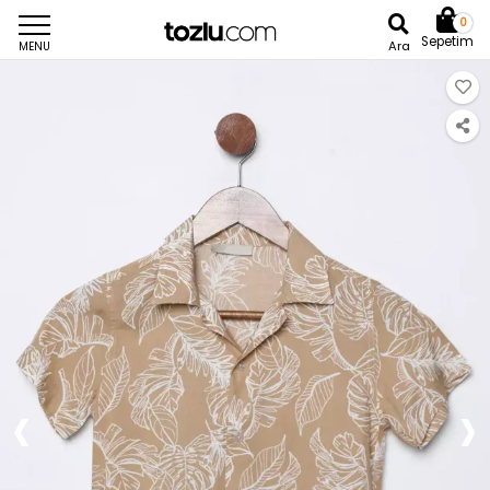
0
Sepetim
Ara
MENU