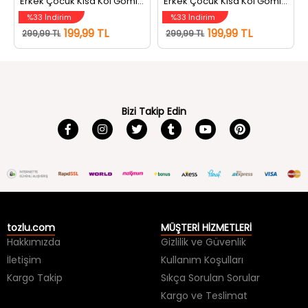
Erkek Çocuk Kısa Kol Gömlek İndigo
Erkek Çocuk Kısa Kol Gömlek Beyaz
%33 İndirim
%33 İndirim
199,99 TL
199,99 TL
299,99 TL
299,99 TL
Bizi Takip Edin
tozlu.com
MÜŞTERİ HİZMETLERİ
Hakkımızda
Gizlilik ve Güvenlik
İletişim
Kullanım Koşulları
Kargo Takip
Sıkça Sorulan Sorular
Kargo ve Teslimat