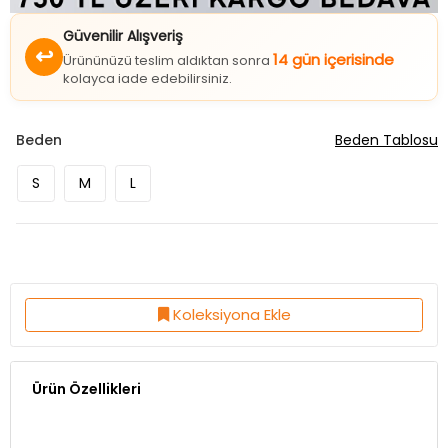
Güvenilir Alışveriş
↩
14 gün içerisinde
Ürününüzü teslim aldıktan sonra
kolayca iade edebilirsiniz.
Beden
Beden Tablosu
S
M
L
Koleksiyona Ekle
Ürün Özellikleri
Kumaş Özelliği:%100 Polyester
Ürün Boy:105 Cm