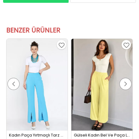
BENZER ÜRÜNLER
Kadın Paça Yırtmaçlı Tarz Pantolon Mavi
Gülseli Kadın Bel Ve Paça Lastikli Şalvar Model Pantolon Sarı
%71 İndirim
%20 İndirim