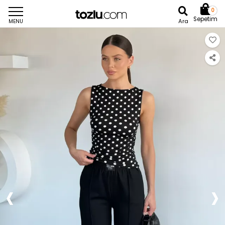
0
Sepetim
Ara
MENU