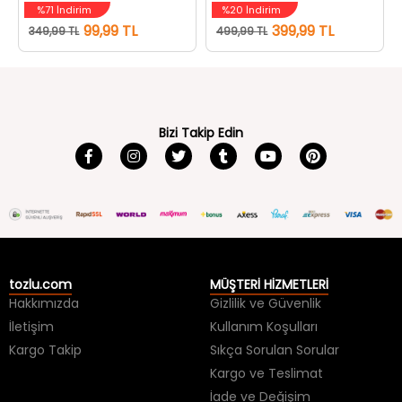
99,99 TL
399,99 TL
349,99 TL
499,99 TL
Bizi Takip Edin
tozlu.com
MÜŞTERİ HİZMETLERİ
Hakkımızda
Gizlilik ve Güvenlik
İletişim
Kullanım Koşulları
Kargo Takip
Sıkça Sorulan Sorular
Kargo ve Teslimat
İade ve Değişim