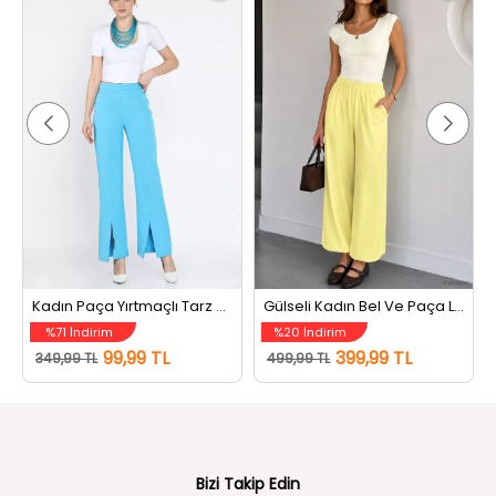
Kadın Paça Yırtmaçlı Tarz Pantolon Mavi
Gülseli Kadın Bel Ve Paça Lastikli Şalvar Model Pantolon Sarı
%71 İndirim
%20 İndirim
99,99 TL
399,99 TL
349,99 TL
499,99 TL
Bizi Takip Edin