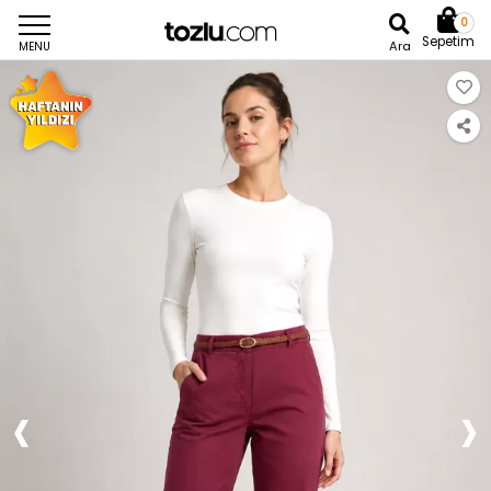
0
Sepetim
Ara
MENU