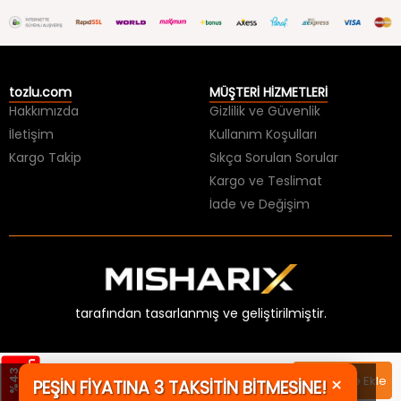
tozlu.com
MÜŞTERİ HİZMETLERİ
Hakkımızda
Gizlilik ve Güvenlik
İletişim
Kullanım Koşulları
Kargo Takip
Sıkça Sorulan Sorular
Kargo ve Teslimat
İade ve Değişim
tarafından tasarlanmış ve geliştirilmiştir.
m
%
4
3
İ
n
d
i
r
i
×
349,99 TL
Sepete Ekle
PEŞİN FİYATINA 3 TAKSİTİN BİTMESİNE!
199,99 TL