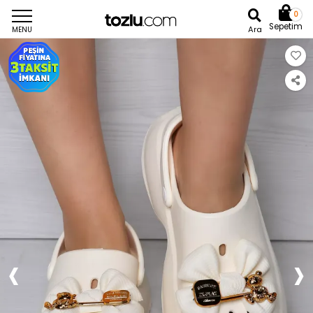
0
Sepetim
Ara
MENU