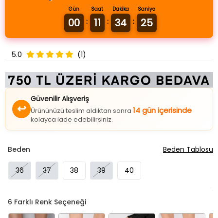
Gün
Saat
Dakika
Saniye
00
11
34
25
:
:
:
5.0
(1)
Güvenilir Alışveriş
↩
14 gün içerisinde
Ürününüzü teslim aldıktan sonra
kolayca iade edebilirsiniz.
Beden
Beden Tablosu
36
37
38
39
40
6
Farklı Renk Seçeneği