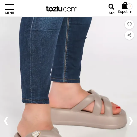
0
Sepetim
Ara
MENU