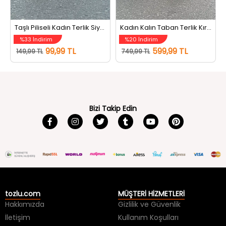
Taşlı Piliseli Kadın Terlik Siyah
Kadın Kalın Taban Terlik Kırmızı
%33 İndirim
%20 İndirim
99,99 TL
599,99 TL
149,99 TL
749,99 TL
Bizi Takip Edin
tozlu.com
MÜŞTERİ HİZMETLERİ
Hakkımızda
Gizlilik ve Güvenlik
İletişim
Kullanım Koşulları