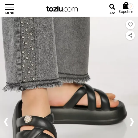
0
Sepetim
Ara
MENU