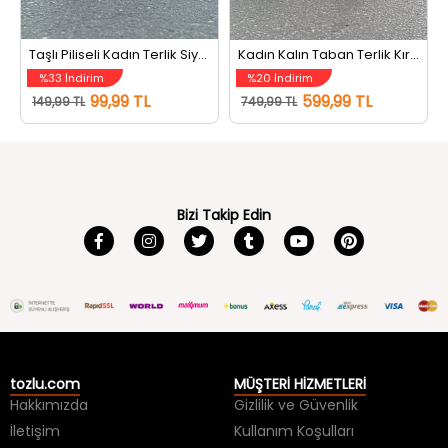
Taşlı Piliseli Kadın Terlik Siyah
Kadın Kalın Taban Terlik Kırmızı
%33 İndirim
%20 İndirim
99,99 TL
599,99 TL
149,99 TL
749,99 TL
Bizi Takip Edin
tozlu.com
MÜŞTERİ HİZMETLERİ
Hakkımızda
Gizlilik ve Güvenlik
İletişim
Kullanım Koşulları