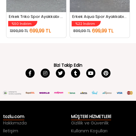
Erkek Triko Spor Ayakkabı Siyah
Erkek Aqua Spor Ayakkabı Füme
%50 İndirim
%22 İndirim
699,99 TL
699,99 TL
1399,99 TL
899,99 TL
Bizi Takip Edin
tozlu.com
MÜŞTERİ HİZMETLERİ
Hakkımızda
Gizlilik ve Güvenlik
İletişim
Kullanım Koşulları