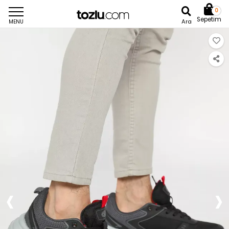
0
Sepetim
Ara
MENU