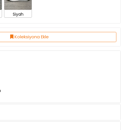
Siyah
Koleksiyona Ekle
n