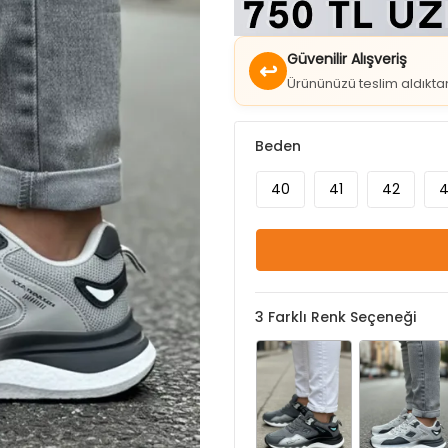
Güvenilir Alışveriş
↩
Ürününüzü teslim aldıkt
Beden
40
41
42
4
3
Farklı Renk Seçeneği