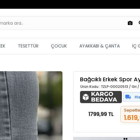
KEK
TESETTÜR
ÇOCUK
AYAKKABI & ÇANTA
İÇ 
Bağcıklı Erkek Spor A
Ürün Kodu
: TZLP-00020513 / Gri 
Sepett
1799,99 TL
1.619