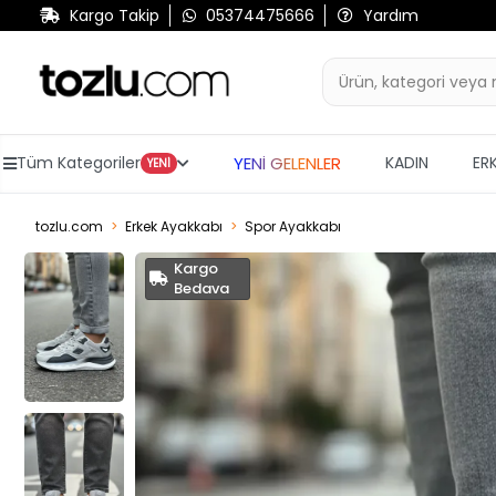
Kargo Takip
05374475666
Yardım
YENİ GELENLER
Tüm Kategoriler
KADIN
ER
YENİ
tozlu.com
Erkek Ayakkabı
Spor Ayakkabı
Kargo
Bedava