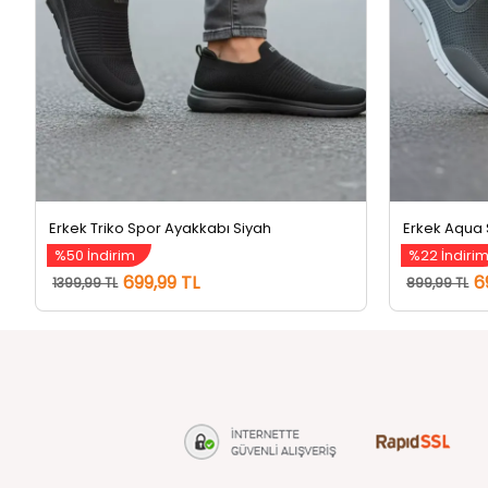
Erkek Triko Spor Ayakkabı Siyah
Erkek Aqua
%50 İndirim
%22 İndiri
699,99 TL
6
1399,99 TL
899,99 TL