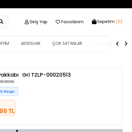
Sepetim
(0)
Giriş Yap
Favorilerim
GİYİM
AKSESUAR
ÇOK SATANLAR
ETİKETİN YARISI
yakkabı
Gri
TZLP-00020513
/ 1508055
e
,99 TL