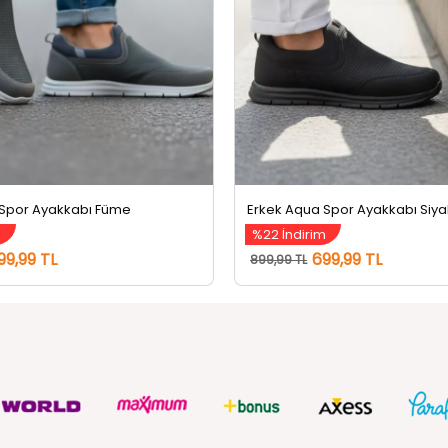
 Spor Ayakkabı Füme
Erkek Aqua Spor Ayakkabı Siy
m
%22 İndirim
99,99 TL
699,99 TL
899,99 TL