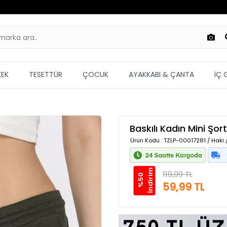
KEK
TESETTÜR
ÇOCUK
AYAKKABI & ÇANTA
İÇ 
Baskılı Kadın Mini Şort
Ürün Kodu
: TZLP-00017281 / Haki
m
119,99 TL
%
5
0
İ
n
d
i
r
i
59,99 TL
Güvenilir Alışveriş