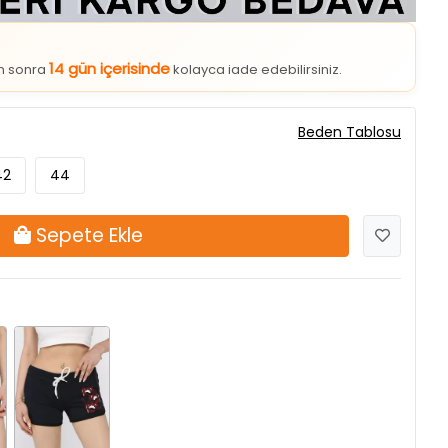
14 gün içerisinde
an sonra
kolayca iade edebilirsiniz.
Beden Tablosu
42
44
Sepete Ekle
Lacivert