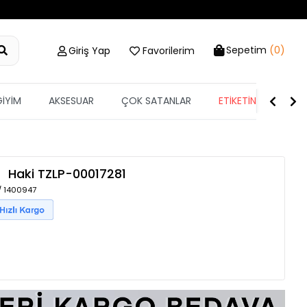
Sepetim
(0)
Giriş Yap
Favorilerim
GİYİM
AKSESUAR
ÇOK SATANLAR
ETİKETİN YARISI
Haki
TZLP-00017281
 / 1400947