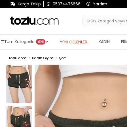
Kargo Takip
05374475666
Yardım
YENİ GELENLER
Tüm Kategoriler
KADIN
ER
YENİ
tozlu.com
Kadın Giyim
Şort