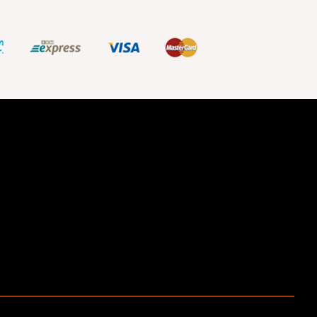
ştir.