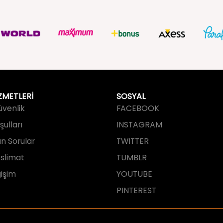
ZMETLERİ
SOSYAL
Güvenlik
FACEBOOK
ulları
INSTAGRAM
an Sorular
TWITTER
slimat
TUMBLR
işim
YOUTUBE
PINTEREST
tarafından tasarlanmış ve geliştirilmi