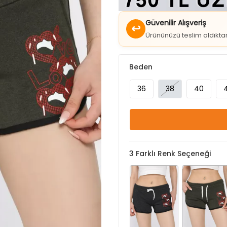
↩
Ürününüzü teslim aldıkt
Beden
36
38
40
3
Farklı Renk Seçeneği
Antrasit
Haki