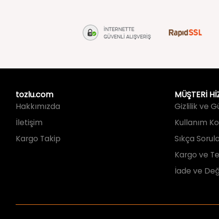
tozlu.com
MÜŞTERİ Hİ
Hakkımızda
Gizlilik ve 
İletişim
Kullanım Koş
Kargo Takip
Sıkça Sorul
Kargo ve Te
İade ve Değ