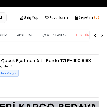
Sepetim
(0)
Giriş Yap
Favorilerim
GİYİM
AKSESUAR
ÇOK SATANLAR
ETİKETİN YARISI
k Çocuk Eşofman Altı
Bordo
TZLP-00019193
 / 1448175