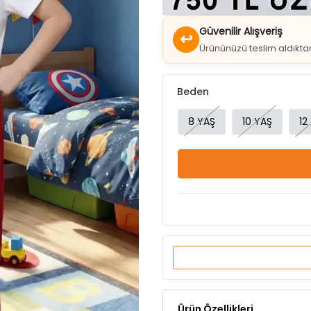
↩
Ürününüzü teslim aldıkt
Beden
8 YAŞ
10 YAŞ
12
Ürün Özellikleri