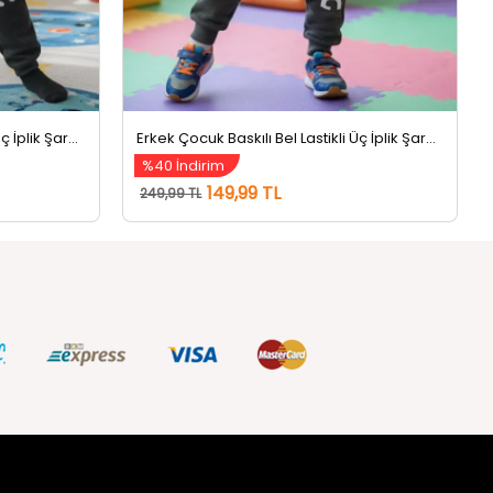
Erkek Çocuk Baskılı Bel Lastikli Üç İplik Şardonlu Eşofman Altı Koyugri
Erkek Çocuk Baskılı Bel Lastikli Üç İplik Şardonlu Eşofman Altı Koyugri
%40 İndirim
149,99 TL
249,99 TL