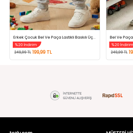
Erkek Çocuk Bel Ve Paça Lastikli Baskılı Üç İplik Şardonlu Eşofman Altı Gri
%20 İndirim
%20 İndiri
199,99 TL
1
249,99 TL
249,99 TL
tozlu.com
MÜŞTERİ Hİ
Hakkımızda
Gizlilik ve 