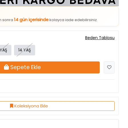
14 gün içerisinde
an sonra
kolayca iade edebilirsiniz.
Beden Tablosu
 YAŞ
14 YAŞ
Sepete Ekle
Koleksiyona Ekle