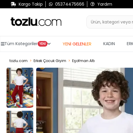
Kargo Takip
05374475666
Yardım
YENİ GELENLER
Tüm Kategoriler
KADIN
ER
YENİ
tozlu.com
Erkek Çocuk Giyim
Eşofman Altı