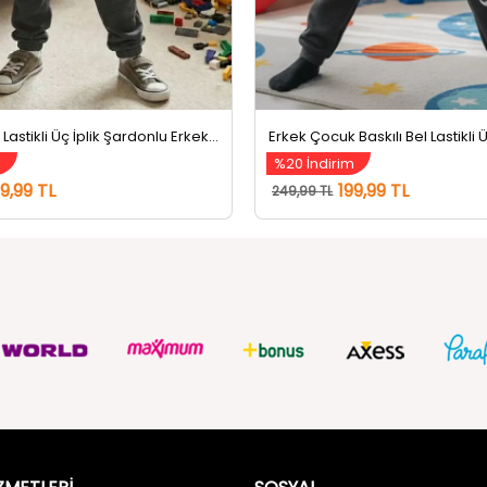
Bel Ve Paça Lastikli Üç İplik Şardonlu Erkek Çocuk Eşofman Altı Koyugri
m
%20 İndirim
99,99 TL
199,99 TL
249,99 TL
ZMETLERİ
SOSYAL
Güvenlik
FACEBOOK