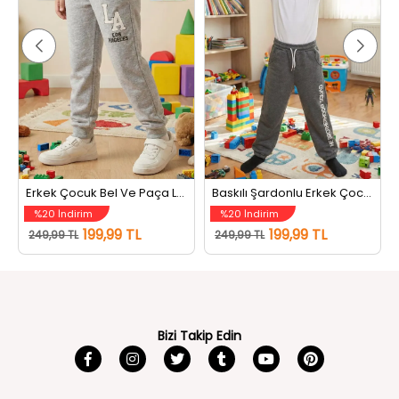
Erkek Çocuk Bel Ve Paça Lastikli Baskılı Üç İplik Şardonlu Eşofman Altı Gri
Baskılı Şardonlu Erkek Çocuk Eşofman Altı Koyugri
%20 İndirim
%20 İndirim
199,99 TL
199,99 TL
249,99 TL
249,99 TL
Bizi Takip Edin