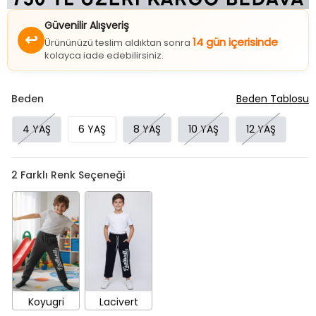
Güvenilir Alışveriş
↩
14 gün içerisinde
Ürününüzü teslim aldıktan sonra
kolayca iade edebilirsiniz.
Beden
Beden Tablosu
4 YAŞ
6 YAŞ
8 YAŞ
10 YAŞ
12 YAŞ
2
Farklı Renk Seçeneği
Koyugri
Lacivert