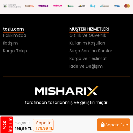
tozlu.com
MÜŞTERİ HİZMETLERİ
Hakkımızda
Gizlilik ve Güvenlik
İletişim
Kullanım Koşulları
Kargo Takip
Sıkça Sorulan Sorular
Kargo ve Teslimat
İade ve Değişim
tarafından tasarlanmış ve geliştirilmiştir.
m
Sepette
%
2
0
İ
n
d
i
r
i
249,99 TL
Sepete Ekle
179,99 TL
199,99 TL