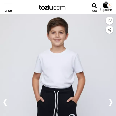
0
Sepetim
Ara
MENU