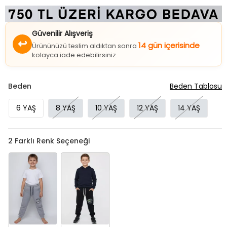
Güvenilir Alışveriş
↩
14 gün içerisinde
Ürününüzü teslim aldıktan sonra
kolayca iade edebilirsiniz.
Beden
Beden Tablosu
6 YAŞ
8 YAŞ
10 YAŞ
12 YAŞ
14 YAŞ
2
Farklı Renk Seçeneği