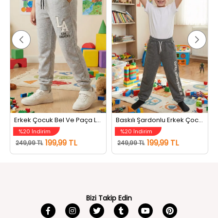
Erkek Çocuk Bel Ve Paça Lastikli Baskılı Üç İplik Şardonlu Eşofman Altı Gri
Baskılı Şardonlu Erkek Çocuk Eşofman Altı Koyugri
%20 İndirim
%20 İndirim
199,99 TL
199,99 TL
249,99 TL
249,99 TL
Bizi Takip Edin