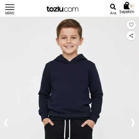
0
Sepetim
Ara
MENU