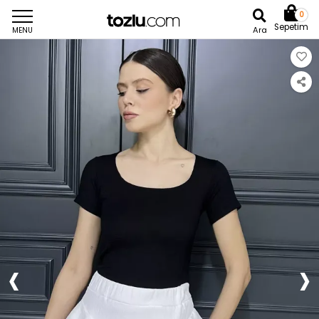
0
Sepetim
Ara
MENU