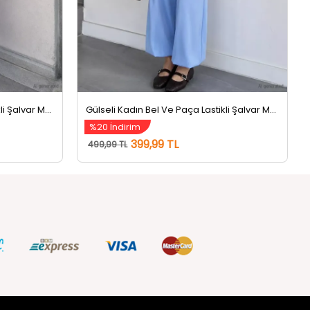
Gülseli Kadın Bel Ve Paça Lastikli Şalvar Model Pantolon Pembe
Gülseli Kadın Bel Ve Paça Lastikli Şalvar Model Pantolon Mavi
%20 İndirim
399,99 TL
499,99 TL