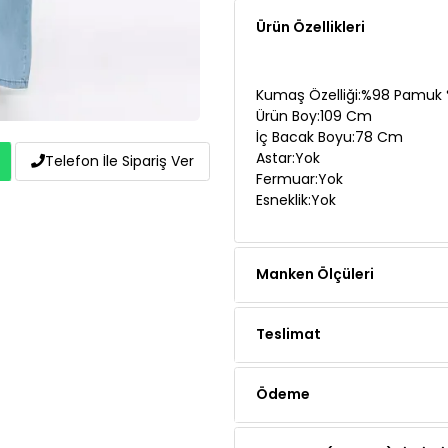
Kumaş Özelliği:%98 Pamuk %
Ürün Boy:109 Cm
İç Bacak Boyu:78 Cm
Astar:Yok
Fermuar:Yok
Esneklik:Yok
Telefon İle Sipariş Ver
Manken Ölçüleri
Teslimat
Ödeme
Yorumlar (1 yorum)