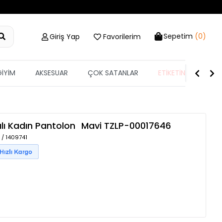
Sepetim
(0)
Giriş Yap
Favorilerim
GİYİM
AKSESUAR
ÇOK SATANLAR
ETİKETİN YARISI
lı Kadın Pantolon
Mavi
TZLP-00017646
 / 1409741