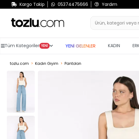
Kargo Takip
05374475666
Yardım
YENİ GELENLER
Tüm Kategoriler
KADIN
ER
YENİ
tozlu.com
Kadın Giyim
Pantolon