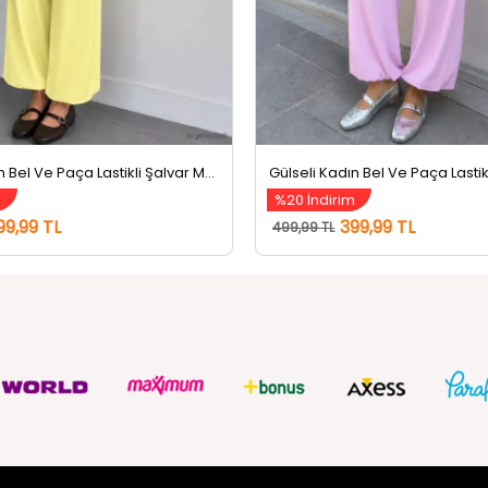
Gülseli Kadın Bel Ve Paça Lastikli Şalvar Model Pantolon Sarı
m
%20 İndirim
99,99 TL
399,99 TL
499,99 TL
ZMETLERİ
SOSYAL