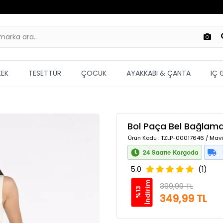
KEK
TESETTÜR
ÇOCUK
AYAKKABI & ÇANTA
İÇ 
Bol Paça Bel Bağlama
Ürün Kodu
: TZLP-00017646 / Mavi
5.0
(1)
m
399,99 TL
%
1
3
İ
n
d
i
r
i
349,99 TL