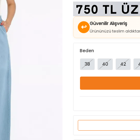
Güvenilir Alışveriş
↩
Ürününüzü teslim aldıkt
Beden
38
40
42
Ürün Özellikleri