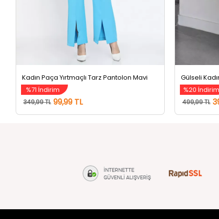
Kadın Paça Yırtmaçlı Tarz Pantolon Mavi
%71 İndirim
%20 İndiri
99,99 TL
3
349,99 TL
499,99 TL
tozlu.com
MÜŞTERİ Hİ