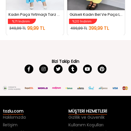
Kadın Paça Yırtmaçlı Tarz Pantolon Mavi
Gülseli Kadın Bel Ve Paça Lastikli Şalvar Model Pantolon Sarı
%71 İndirim
%20 İndirim
99,99 TL
399,99 TL
349,99 TL
499,99 TL
Bizi Takip Edin
tozlu.com
MÜŞTERİ HİZMETLERİ
Hakkımızda
Gizlilik ve Güvenlik