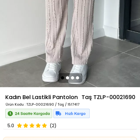
Kadın Bel Lastikli Pantolon
Taş
TZLP-00021690
Ürün Kodu
: TZLP-00021690 / Taş / 1517417
5.0
(2)