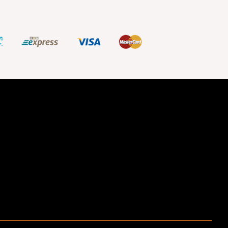
ştir.