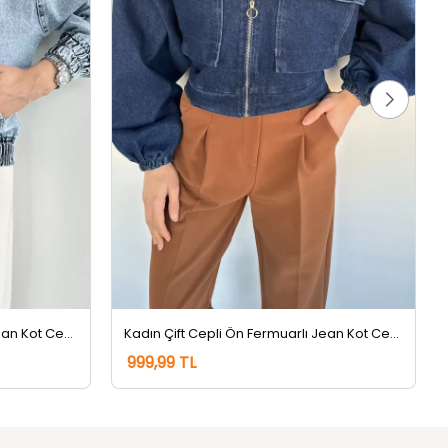
Kadın Bel Lastikli Ön Düğmeli Jean Kot Ceket Buzmavisi
Kadın Çift Cepli Ön Fermuarlı Jean Kot Ceket Lacivert
999,99 TL