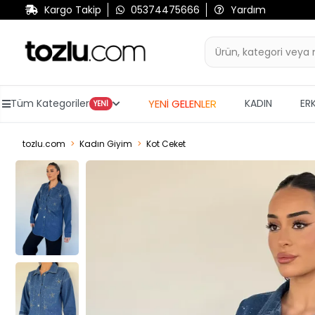
Kargo Takip
05374475666
Yardım
YENİ GELENLER
Tüm Kategoriler
KADIN
ER
YENİ
tozlu.com
Kadın Giyim
Kot Ceket