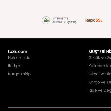
tozlu.com
MÜŞTERİ Hİ
Hakkımızda
Gizlilik ve 
İletişim
Kullanım Koş
Kargo Takip
Sıkça Sorul
Kargo ve Te
İade ve Değ