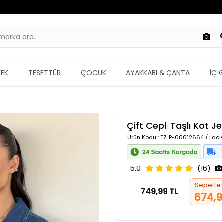
KEK
TESETTÜR
ÇOCUK
AYAKKABI & ÇANTA
İÇ 
Çift Cepli Taşlı Kot 
Ürün Kodu
: TZLP-00012664 / Laci
5.0
(16)
Sepette
749,99 TL
674,9