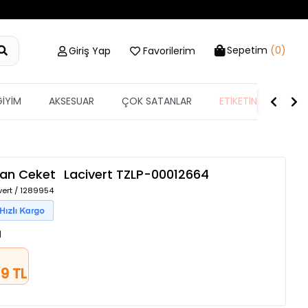
Sepetim
(0)
Giriş Yap
Favorilerim
GİYİM
AKSESUAR
ÇOK SATANLAR
ETİKETİN YARISI
Jean Ceket
Lacivert
TZLP-00012664
vert / 1289954
9 TL