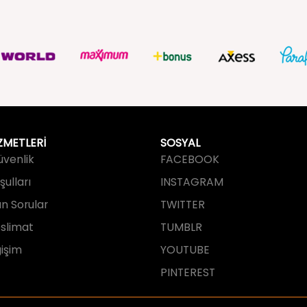
ZMETLERİ
SOSYAL
Güvenlik
FACEBOOK
ulları
INSTAGRAM
an Sorular
TWITTER
slimat
TUMBLR
işim
YOUTUBE
PINTEREST
tarafından tasarlanmış ve geliştirilmi