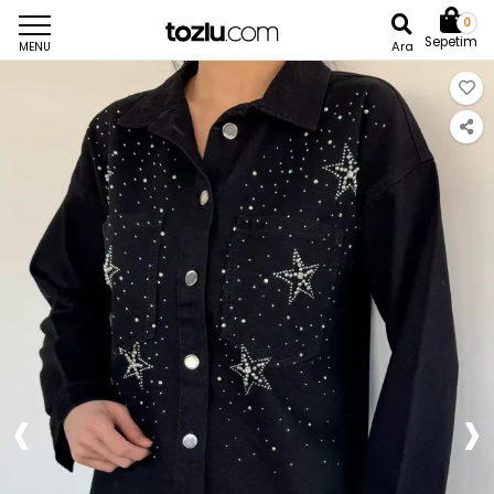
0
Sepetim
Ara
MENU