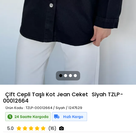
Çift Cepli Taşlı Kot Jean Ceket
Siyah
TZLP-
00012664
Ürün Kodu
: TZLP-00012664 / Siyah / 1247529
5.0
(16)