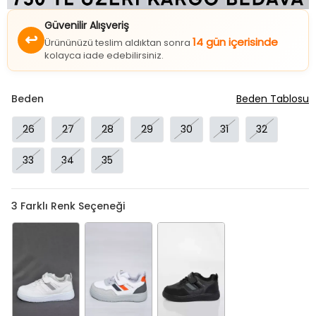
Güvenilir Alışveriş
↩
14 gün içerisinde
Ürününüzü teslim aldıktan sonra
kolayca iade edebilirsiniz.
Beden
Beden Tablosu
26
27
28
29
30
31
32
33
34
35
3
Farklı Renk Seçeneği