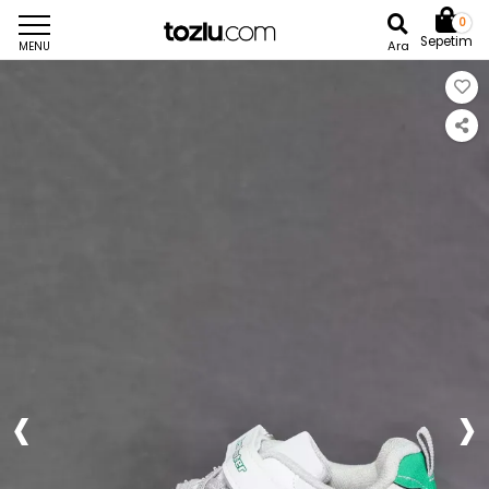
0
Sepetim
Ara
MENU