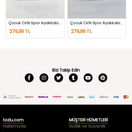
zpudra
Çocuk Cırtlı Spor Ayakkabı Siyahbeyaz
Çocuk Cırtlı Spor Ayakkabı Beyazsiyah
279,99 TL
279,99 TL
Bizi Takip Edin
tozlu.com
MÜŞTERİ HİZMETLERİ
Hakkımızda
Gizlilik ve Güvenlik