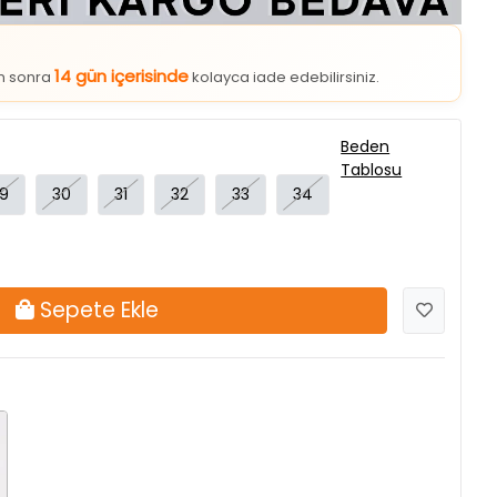
14 gün içerisinde
an sonra
kolayca iade edebilirsiniz.
Beden
Tablosu
9
30
31
32
33
34
Sepete Ekle