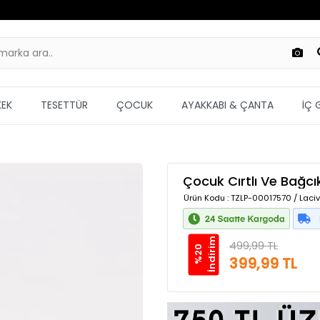
KEK
TESETTÜR
ÇOCUK
AYAKKABI & ÇANTA
İÇ 
Çocuk Cırtlı Ve Bağcı
Ürün Kodu
: TZLP-00017570 / Laciv
m
499,99 TL
%
2
0
İ
n
d
i
r
i
399,99 TL