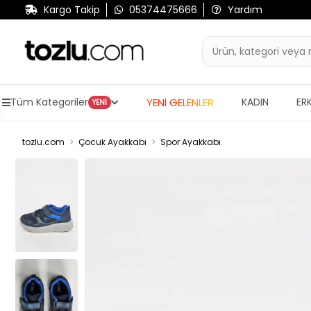
Kargo Takip
05374475666
Yardım
YENİ GELENLER
Tüm Kategoriler
KADIN
ER
YENİ
tozlu.com
Çocuk Ayakkabı
Spor Ayakkabı