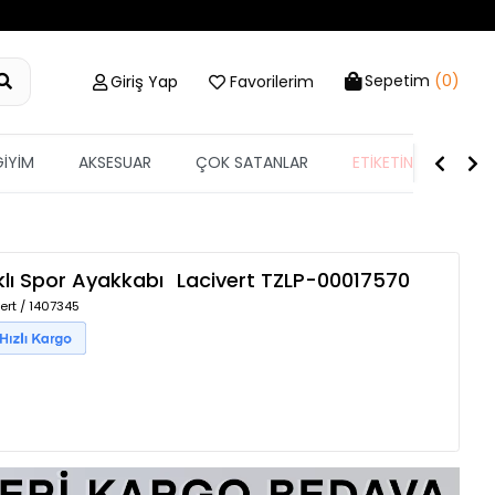
Sepetim
(0)
Giriş Yap
Favorilerim
GİYİM
AKSESUAR
ÇOK SATANLAR
ETİKETİN YARISI
klı Spor Ayakkabı
Lacivert
TZLP-00017570
ert / 1407345