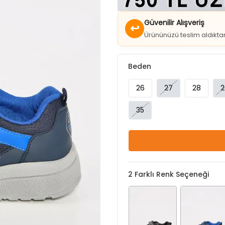
Güvenilir Alışveriş
↩
Ürününüzü teslim aldıkt
Beden
26
27
28
2
35
2
Farklı Renk Seçeneği