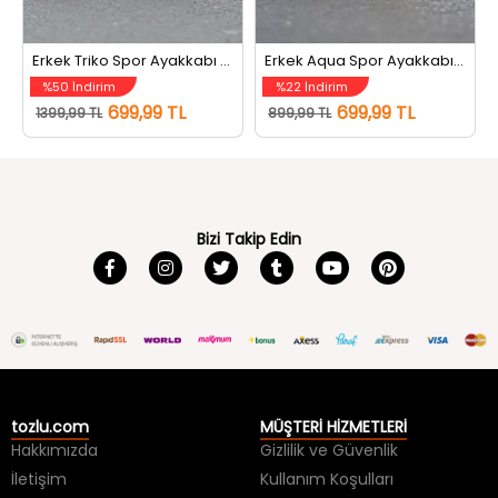
Erkek Triko Spor Ayakkabı Siyah
Erkek Aqua Spor Ayakkabı Füme
%50 İndirim
%22 İndirim
699,99 TL
699,99 TL
1399,99 TL
899,99 TL
Bizi Takip Edin
tozlu.com
MÜŞTERİ HİZMETLERİ
Hakkımızda
Gizlilik ve Güvenlik
İletişim
Kullanım Koşulları