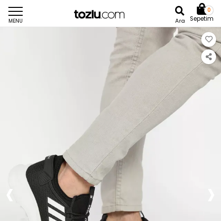
0
Sepetim
Ara
MENU