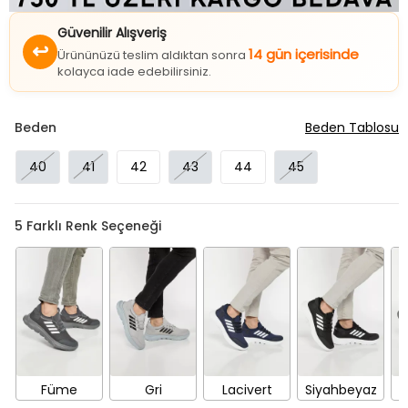
Güvenilir Alışveriş
↩
14 gün içerisinde
Ürününüzü teslim aldıktan sonra
kolayca iade edebilirsiniz.
Beden
Beden Tablosu
40
41
42
43
44
45
5
Farklı Renk Seçeneği
Füme
Gri
Lacivert
Siyahbeyaz
S