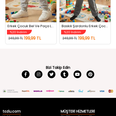
Erkek Çocuk Bel Ve Paça Lastikli Baskılı Üç İplik Şardonlu Eşofman Altı Gri
Baskılı Şardonlu Erkek Çocuk Eşofman Altı Koyugri
%20 İndirim
%20 İndirim
199,99 TL
199,99 TL
249,99 TL
249,99 TL
Bizi Takip Edin
tozlu.com
MÜŞTERİ HİZMETLERİ
Hakkımızda
Gizlilik ve Güvenlik
İletişim
Kullanım Koşulları