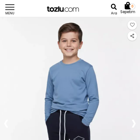
0
Sepetim
Ara
MENU