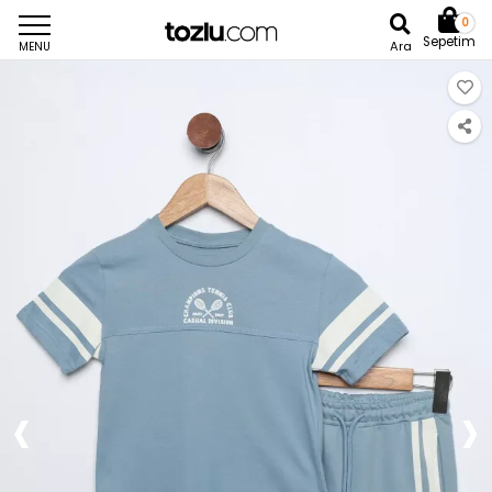
0
Sepetim
Ara
MENU