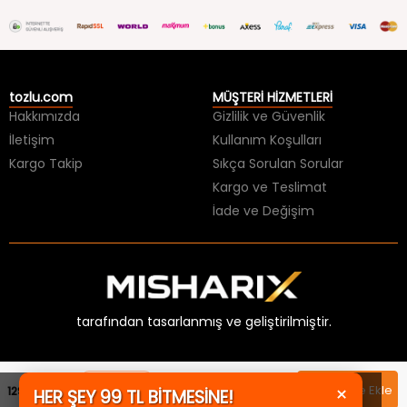
tozlu.com
MÜŞTERİ HİZMETLERİ
Hakkımızda
Gizlilik ve Güvenlik
İletişim
Kullanım Koşulları
Kargo Takip
Sıkça Sorulan Sorular
Kargo ve Teslimat
İade ve Değişim
tarafından tasarlanmış ve geliştirilmiştir.
Sepette
×
Sepete Ekle
1299,99 TL
HER ŞEY 99 TL BİTMESİNE!
1.169,99 TL