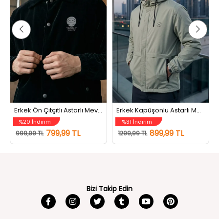
Erkek Ön Çıtçıtlı Astarlı Mevsimlik Mont Siyah
Erkek Kapüşonlu Astarlı Mevsimlik Mont Suyeşili
%20 İndirim
%31 İndirim
799,99 TL
899,99 TL
999,99 TL
1299,99 TL
Bizi Takip Edin