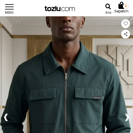
0
Sepetim
Ara
MENU