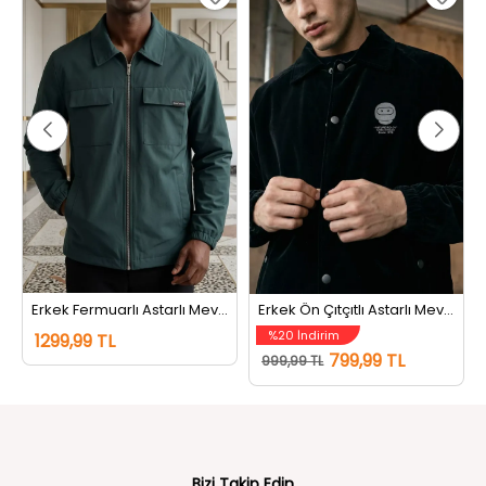
Erkek Fermuarlı Astarlı Mevsimlik Mont Petrol
Erkek Ön Çıtçıtlı Astarlı Mevsimlik Mont Siyah
%20 İndirim
1299,99 TL
799,99 TL
999,99 TL
Bizi Takip Edin