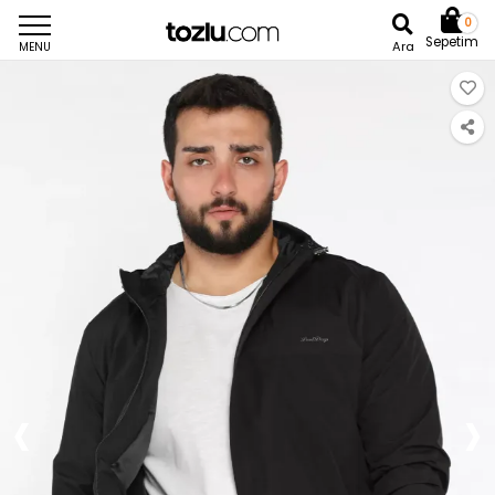
0
Sepetim
Ara
MENU