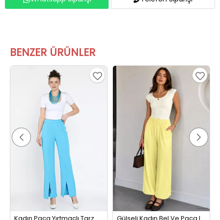
BENZER ÜRÜNLER
Kadın Paça Yırtmaçlı Tarz Pantolon Mavi
Gülseli Kadın Bel Ve Paça Lastikli Şalvar Model Pantolon Sarı