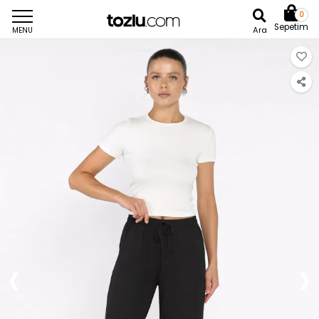
0
Sepetim
Ara
MENU