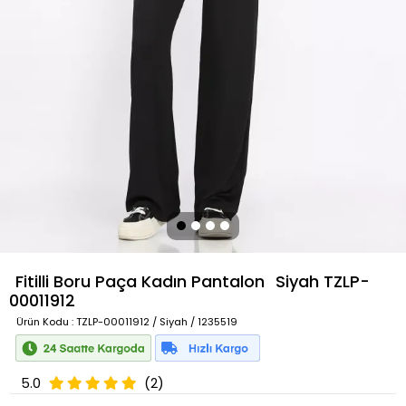
Fitilli Boru Paça Kadın Pantalon
Siyah
TZLP-
00011912
Ürün Kodu
: TZLP-00011912 / Siyah / 1235519
5.0
(2)