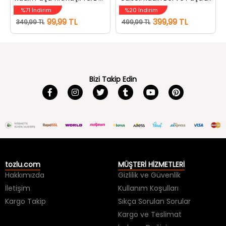
%71 İndirim
%20 İndirim
99,99 TL
399,99 TL
349,99 TL
499,99 TL
Bizi Takip Edin
tozlu.com
MÜŞTERİ HİZMETLERİ
Hakkımızda
Gizlilik ve Güvenlik
İletişim
Kullanım Koşulları
Kargo Takip
Sıkça Sorulan Sorular
Kargo ve Teslimat