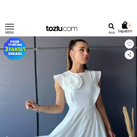
0
Sepetim
Ara
MENU