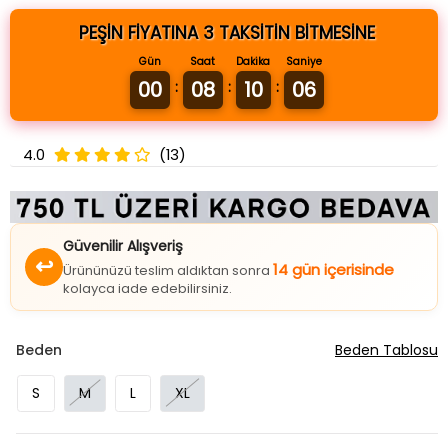
PEŞİN FİYATINA 3 TAKSİTİN BİTMESİNE
Gün
Saat
Dakika
Saniye
00
08
10
06
:
:
:
4.0
(13)
Güvenilir Alışveriş
↩
14 gün içerisinde
Ürününüzü teslim aldıktan sonra
kolayca iade edebilirsiniz.
Beden
Beden Tablosu
S
M
L
XL
8
Farklı Renk Seçeneği