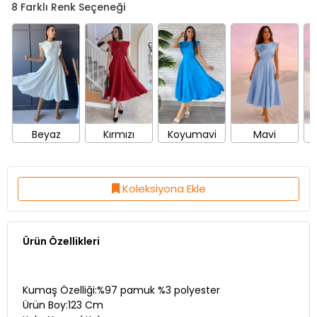
Beyaz
Kırmızı
Koyumavi
Mavi
Koleksiyona Ekle
Ürün Özellikleri
Kumaş Özelliği:%97 pamuk %3 polyester
Ürün Boy:123 Cm
Kalıp:Normal Kalıp
Fermuar:Var