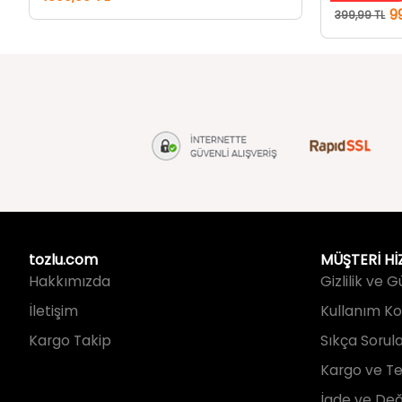
tozlu.com
MÜŞTERİ Hİ
Hakkımızda
Gizlilik ve 
İletişim
Kullanım Koş
Kargo Takip
Sıkça Sorul
Kargo ve Te
İade ve Değ