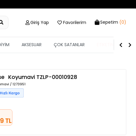
Sepetim
(0)
Giriş Yap
Favorilerim
GİYİM
AKSESUAR
ÇOK SATANLAR
ETİKETİN YARISI
se
Koyumavi
TZLP-00010928
mavi / 1273951
9 TL