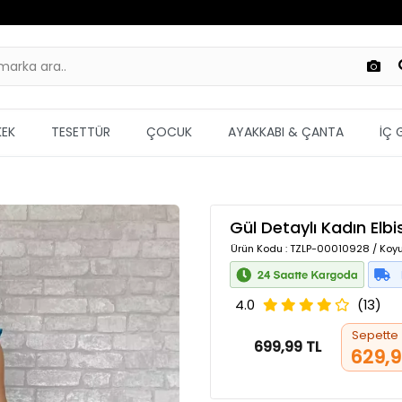
KEK
TESETTÜR
ÇOCUK
AYAKKABI & ÇANTA
İÇ 
Gül Detaylı Kadın Elbi
Ürün Kodu
: TZLP-00010928 / Koyu
4.0
(13)
Sepette
699,99 TL
629,9