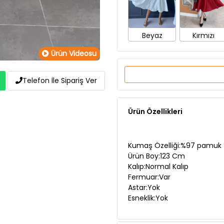
Beyaz
Kırmızı
Ürün Videosu
Telefon İle Sipariş Ver
Ürün Özellikleri
Kumaş Özelliği:%97 pamuk 
Ürün Boy:123 Cm
Kalıp:Normal Kalıp
Fermuar:Var
Astar:Yok
Esneklik:Yok
Ürün Açıklaması