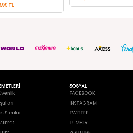
ZMETLERİ
SOSYAL
Güvenlik
FACEBOOK
ulları
INSTAGRAM
an Sorular
TWITTER
slimat
TUMBLR
işim
YOUTUBE
PINTEREST