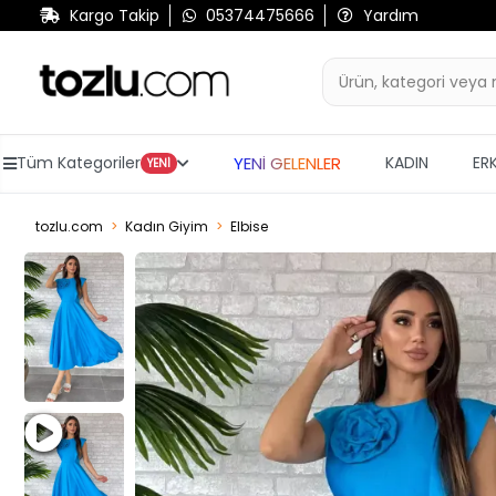
Kargo Takip
05374475666
Yardım
YENİ GELENLER
Tüm Kategoriler
KADIN
ER
YENİ
tozlu.com
Kadın Giyim
Elbise