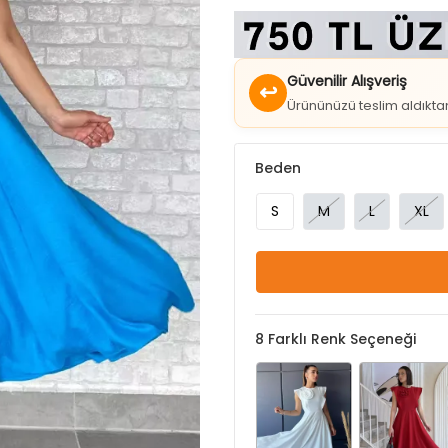
Güvenilir Alışveriş
↩
Ürününüzü teslim aldıkt
Beden
S
M
L
XL
8
Farklı Renk Seçeneği