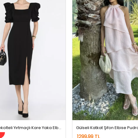
Kadın Sırt Dekolteli Yırtmaçlı Kare Yaka Elbise Siyah
Gülseli Katkat Şifon Elbise Pudr
m
1299,99 TL
9,99 TL