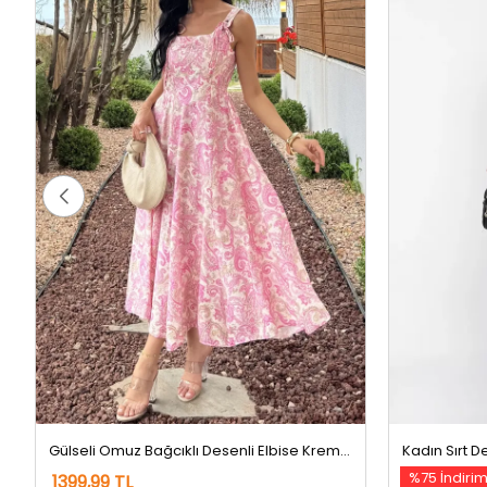
Gülseli Omuz Bağcıklı Desenli Elbise Krempembe
%75 İndiri
1399,99 TL
9
399,99 TL