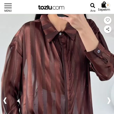
0
Sepetim
Ara
MENU