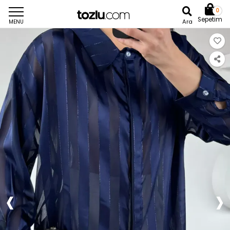
0
Sepetim
Ara
MENU