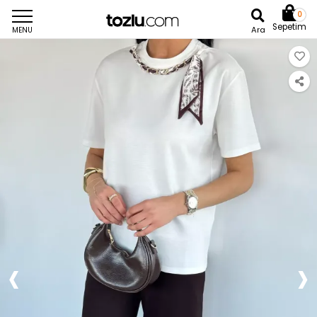
0
Sepetim
Ara
MENU