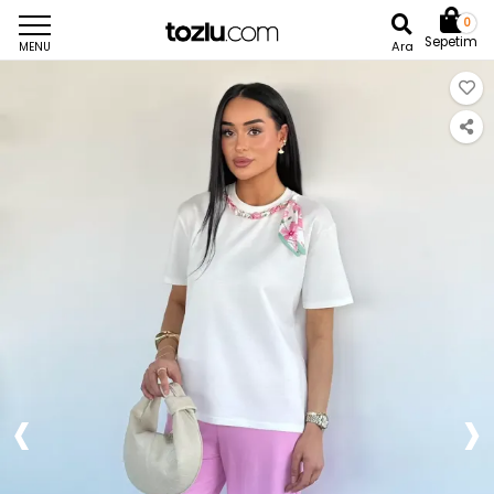
0
Sepetim
Ara
MENU