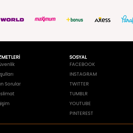
ZMETLERİ
SOSYAL
Güvenlik
FACEBOOK
ulları
INSTAGRAM
an Sorular
TWITTER
slimat
TUMBLR
işim
YOUTUBE
PINTEREST
tarafından tasarlanmış ve geliştirilmi