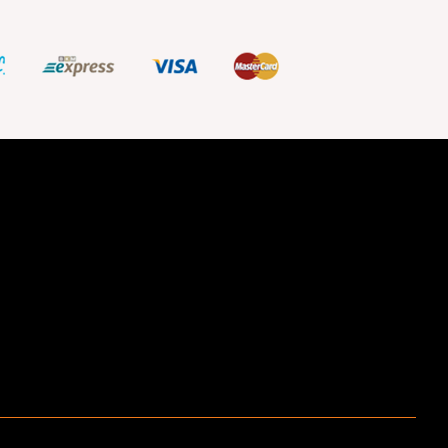
ştir.