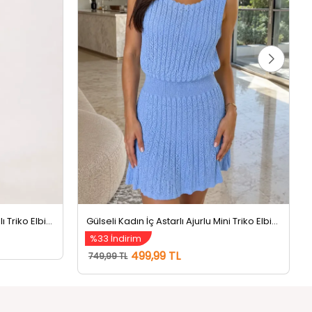
Gülseli Kadın Ön Pencereli Likralı Triko Elbise Siyah
Gülseli Kadın İç Astarlı Ajurlu Mini Triko Elbise Açıkmavi
%33 İndirim
499,99 TL
749,99 TL