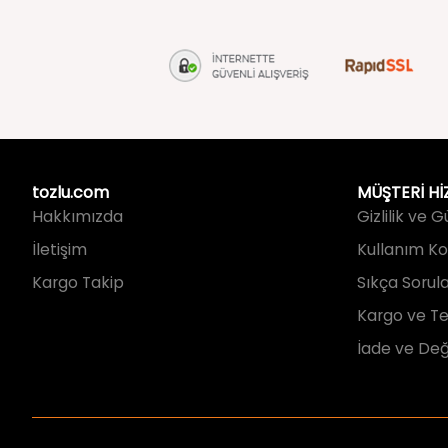
tozlu.com
MÜŞTERİ Hİ
Hakkımızda
Gizlilik ve 
İletişim
Kullanım Koş
Kargo Takip
Sıkça Sorul
Kargo ve Te
İade ve Değ