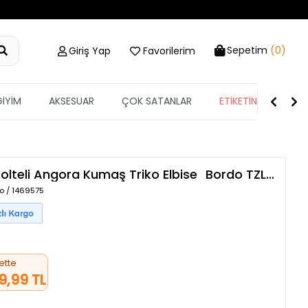
Sepetim
(0)
Giriş Yap
Favorilerim
GİYİM
AKSESUAR
ÇOK SATANLAR
ETİKETİN YARISI
olteli Angora Kumaş Triko Elbise
Bordo
TZLP-00018845
o / 1469575
ette
9,99 TL