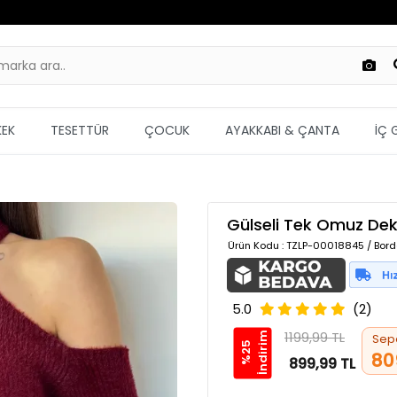
KEK
TESETTÜR
ÇOCUK
AYAKKABI & ÇANTA
İÇ 
Gülseli Tek Omuz Dek
Ürün Kodu
: TZLP-00018845 / Bord
5.0
(2)
1199,99 TL
m
Sep
%
2
5
İ
n
d
i
r
i
80
899,99 TL