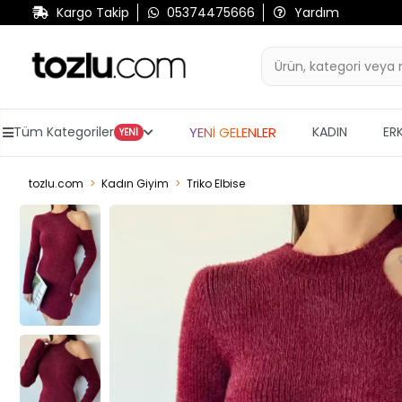
Kargo Takip
05374475666
Yardım
YENİ GELENLER
Tüm Kategoriler
KADIN
ER
YENİ
tozlu.com
Kadın Giyim
Triko Elbise