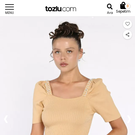
0
Sepetim
Ara
MENU