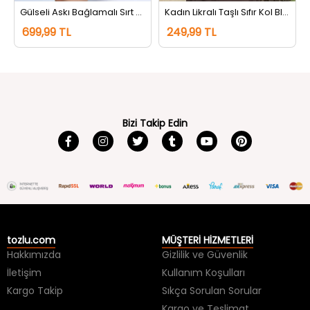
Gülseli Askı Bağlamalı Sırt Fermuarlı Puantiyeli Bluz Kremsiyahlı
Kadın Likralı Taşlı Sıfır Kol Bluz Beyaz
699,99 TL
249,99 TL
Bizi Takip Edin
tozlu.com
MÜŞTERİ HİZMETLERİ
Hakkımızda
Gizlilik ve Güvenlik
İletişim
Kullanım Koşulları
Kargo Takip
Sıkça Sorulan Sorular
Kargo ve Teslimat