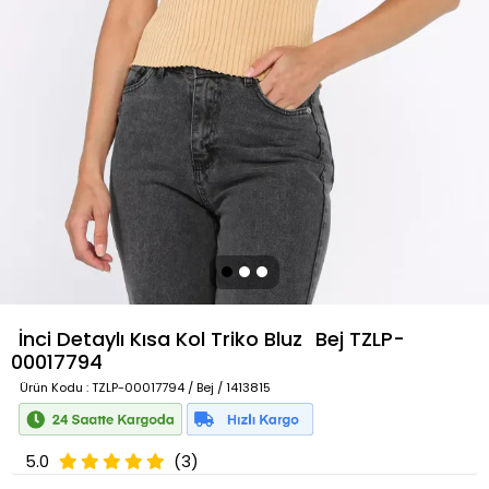
İnci Detaylı Kısa Kol Triko Bluz
Bej
TZLP-
00017794
Ürün Kodu
: TZLP-00017794 / Bej / 1413815
5.0
(3)