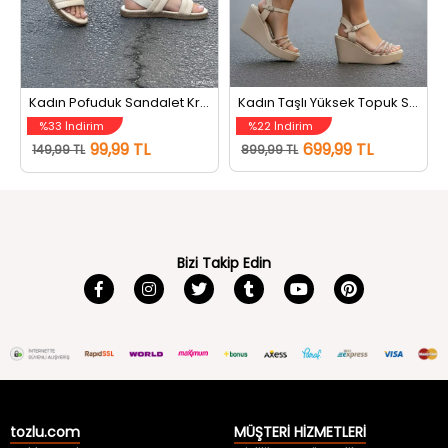
Kadın Pofuduk Sandalet Krem
Kadın Taşlı Yüksek Topuk Sandalet Bej
%33 İndirim
%22 İndirim
99,99 TL
699,99 TL
149,99 TL
899,99 TL
Bizi Takip Edin
tozlu.com
MÜŞTERİ HİZMETLERİ