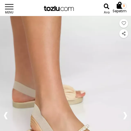
0
Sepetim
Ara
MENU