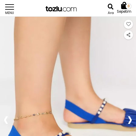
0
Sepetim
Ara
MENU