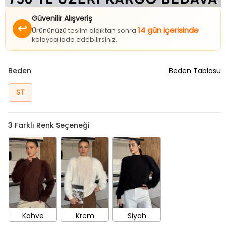
Güvenilir Alışveriş
↩
14 gün içerisinde
Ürününüzü teslim aldıktan sonra
kolayca iade edebilirsiniz.
Beden
Beden Tablosu
ST
3
Farklı Renk Seçeneği
Kahve
Krem
Siyah