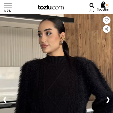
0
Sepetim
Ara
MENU