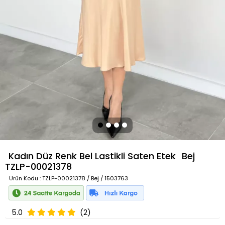
Kadın Düz Renk Bel Lastikli Saten Etek
Bej
TZLP-00021378
Ürün Kodu
: TZLP-00021378 / Bej / 1503763
5.0
(2)