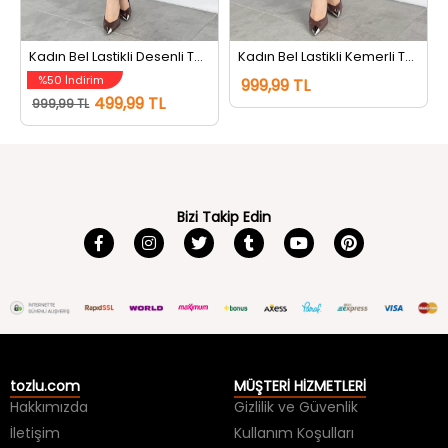
Kadın Bel Lastikli Desenli Tül Etek Kahve
Kadın Bel Lastikli Kemerli Tül Flog Etek Kahve
%50 İndirim
999,99 TL
499,99 TL
999,99 TL
Bizi Takip Edin
tozlu.com
MÜŞTERİ HİZMETLERİ
Hakkımızda
Gizlilik ve Güvenlik
İletişim
Kullanım Koşulları