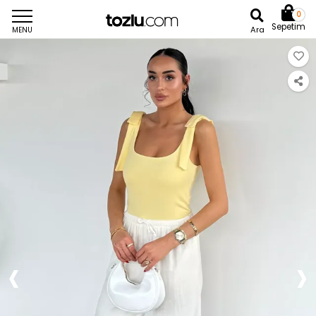
0
Sepetim
Ara
MENU