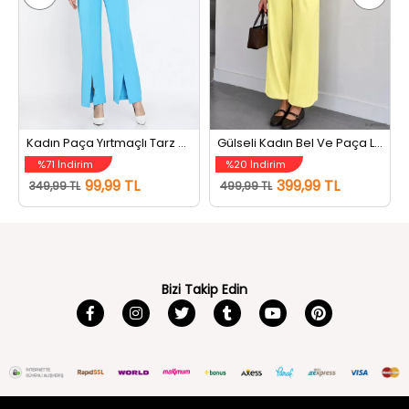
Kadın Paça Yırtmaçlı Tarz Pantolon Mavi
Gülseli Kadın Bel Ve Paça Lastikli Şalvar Model Pantolon Sarı
%71 İndirim
%20 İndirim
99,99 TL
399,99 TL
349,99 TL
499,99 TL
Bizi Takip Edin