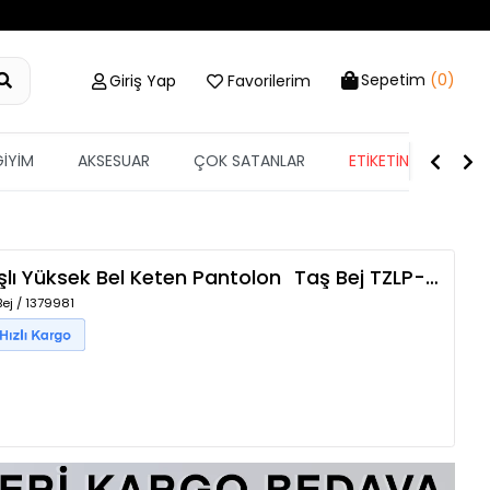
Sepetim
(0)
Giriş Yap
Favorilerim
GİYİM
AKSESUAR
ÇOK SATANLAR
ETİKETİN YARISI
ışlı Yüksek Bel Keten Pantolon
Taş Bej
TZLP-00016601
ej / 1379981