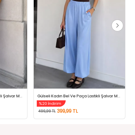
Gülseli Kadın Bel Ve Paça Lastikli Şalvar Model Pantolon Pembe
Gülseli Kadın Bel Ve Paça Lastikli Şalvar Model Pantolon Mavi
%20 İndirim
399,99 TL
499,99 TL