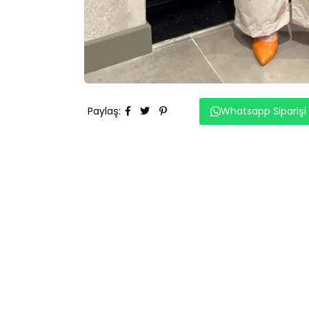
Paylaş
:
Whatsapp Siparişi