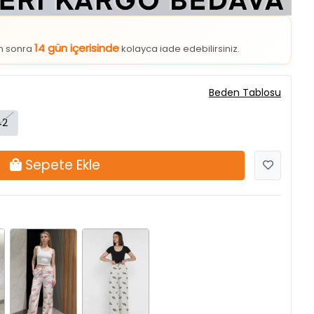
14 gün içerisinde
an sonra
kolayca iade edebilirsiniz.
Beden Tablosu
42
Sepete Ekle
Taşpembe
Taşsiyah