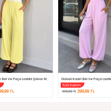
Gülseli Kadın Bel Ve Paça Lastikli Şalvar Model Pantolon Sarı
m
%20 İndirim
99,99 TL
399,99 TL
499,99 TL