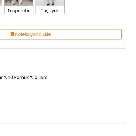
Koleksiyona Ekle
er %40 Pamuk %10 Likra