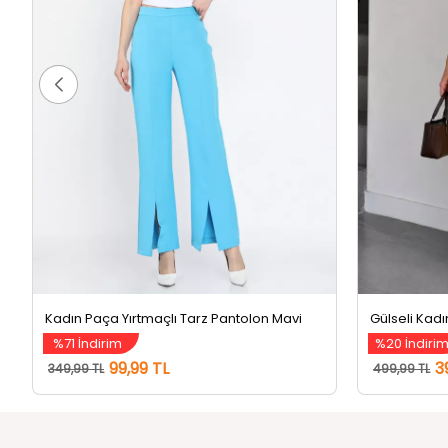
Kadın Paça Yırtmaçlı Tarz Pantolon Mavi
%71 İndirim
%20 İndiri
99,99 TL
3
349,99 TL
499,99 TL