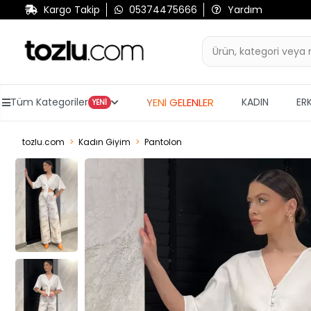
Kargo Takip
05374475666
Yardım
YENİ GELENLER
Tüm Kategoriler
KADIN
ER
YENİ
tozlu.com
Kadın Giyim
Pantolon