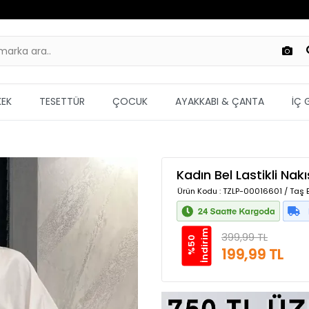
KEK
TESETTÜR
ÇOCUK
AYAKKABI & ÇANTA
İÇ 
Kadın Bel Lastikli Nak
Ürün Kodu
: TZLP-00016601 / Taş B
m
399,99 TL
%
5
0
İ
n
d
i
r
i
199,99 TL
Güvenilir Alışveriş