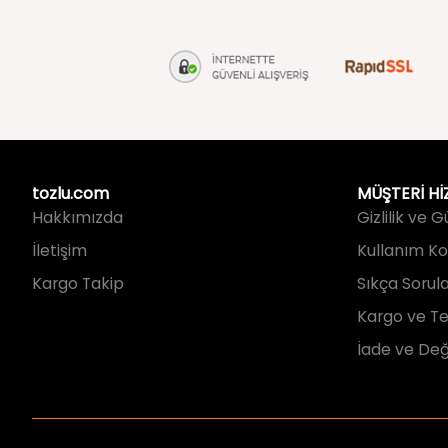
tozlu.com
MÜŞTERİ Hİ
Hakkımızda
Gizlilik ve 
İletişim
Kullanım Koş
Kargo Takip
Sıkça Sorul
Kargo ve Te
İade ve Değ