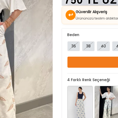
↩
Ürününüzü teslim aldıkt
Beden
36
38
40
4
Farklı Renk Seçeneği
Taş Mavi
Taş Yeşil