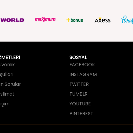
ZMETLERİ
SOSYAL
Güvenlik
FACEBOOK
ulları
INSTAGRAM
an Sorular
TWITTER
slimat
TUMBLR
işim
YOUTUBE
PINTEREST
tarafından tasarlanmış ve geliştirilmi