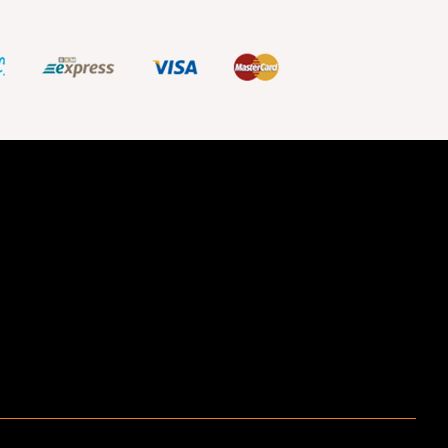
ştir.