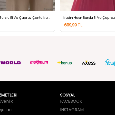
Kadın Hasır Burslu El Ve Çapraz Çanta Kahve
699,99 TL
ZMETLERİ
SOSYAL
Güvenlik
FACEBOOK
ulları
INSTAGRAM
an Sorular
TWITTER
slimat
TUMBLR