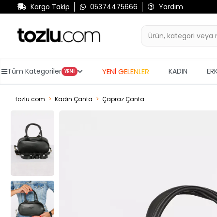
Kargo Takip
05374475666
Yardım
YENİ GELENLER
Tüm Kategoriler
KADIN
ER
YENİ
tozlu.com
Kadın Çanta
Çapraz Çanta