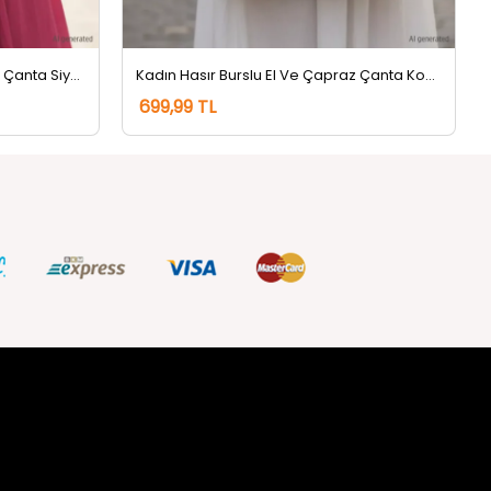
Kadın Hasır Burslu El Ve Çapraz Çanta Siyah
Kadın Hasır Burslu El Ve Çapraz Çanta Koyu Bej
699,99 TL