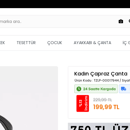
KEK
TESETTÜR
ÇOCUK
AYAKKABI & ÇANTA
İÇ 
Kadın Çapraz Çanta
Ürün Kodu
: TZLP-00017944 / Siyah
m
229,99 TL
%
1
3
İ
n
d
i
r
i
199,99 TL
Güvenilir Alışveriş