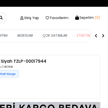
Sepetim
(0)
Giriş Yap
Favorilerim
GİYİM
AKSESUAR
ÇOK SATANLAR
ETİKETİN YARISI
Siyah
TZLP-00017944
 / 1417341