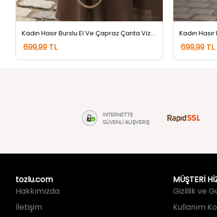
Kadın Hasır Burslu El Ve Çapraz Çanta Vizon
699,99 TL
699,99 TL
tozlu.com
MÜŞTERİ Hİ
Hakkımızda
Gizlilik ve 
İletişim
Kullanım Koş
Kargo Takip
Sıkça Sorul
Kargo ve Te