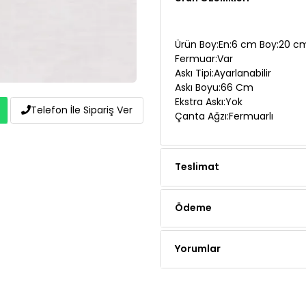
Ürün Boy:En:6 cm Boy:20 cm
Fermuar:Var
Askı Tipi:Ayarlanabilir
Askı Boyu:66 Cm
Ekstra Askı:Yok
Çanta Ağzı:Fermuarlı
Telefon İle Sipariş Ver
Teslimat
Ödeme
Yorumlar