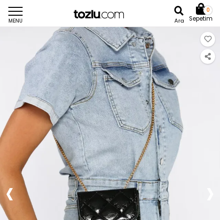
0
Sepetim
Ara
MENU