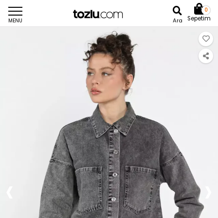
0
Sepetim
Ara
MENU