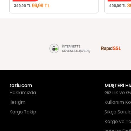
tozlu.com
MÜŞTERİ Hİ
Hakkımızda
Gizlilik ve 
İletişim
Kullanım Koş
Kargo Takip
Sıkça Sorul
Kargo ve Te
İade ve Değ