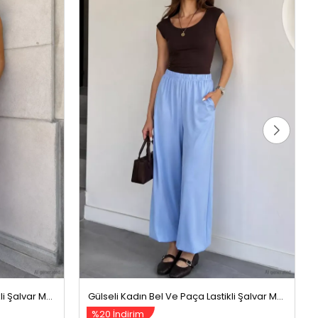
Gülseli Kadın Bel Ve Paça Lastikli Şalvar Model Pantolon Pembe
Gülseli Kadın Bel Ve Paça Lastikli Şalvar Model Pantolon Mavi
%20 İndirim
399,99 TL
499,99 TL