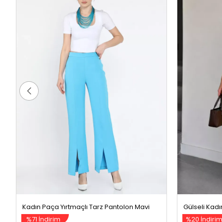
Kadın Paça Yırtmaçlı Tarz Pantolon Mavi
%71 İndirim
%20 İndiri
99,99 TL
3
349,99 TL
499,99 TL