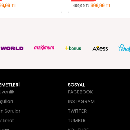
ZMETLERİ
SOSYAL
Güvenlik
FACEBOOK
ulları
INSTAGRAM
an Sorular
TWITTER
slimat
TUMBLR
işim
YOUTUBE
PINTEREST