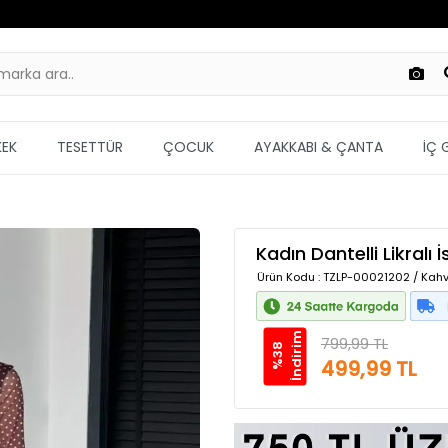
KEK
TESETTÜR
ÇOCUK
AYAKKABI & ÇANTA
İÇ 
Kadın Dantelli Likral
Ürün Kodu
: TZLP-00021202 / Kahv
m
799,99 TL
%
3
8
İ
n
d
i
r
i
499,99 TL
Güvenilir Alışveriş