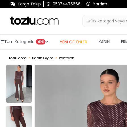
Kargo Takip
05374475666
Yardım
YENİ GELENLER
Tüm Kategoriler
KADIN
ER
YENİ
tozlu.com
Kadın Giyim
Pantolon