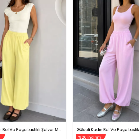
Gülseli Kadın Bel Ve Paça Lastikli Şalvar Model Pantolon Sarı
m
%20 İndirim
99,99 TL
399,99 TL
499,99 TL