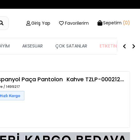
Sepetim
(0)
Giriş Yap
Favorilerim
GİYİM
AKSESUAR
ÇOK SATANLAR
ETİKETİN YARISI
ı İspanyol Paça Pantolon
Kahve
TZLP-00021202
e / 1499217