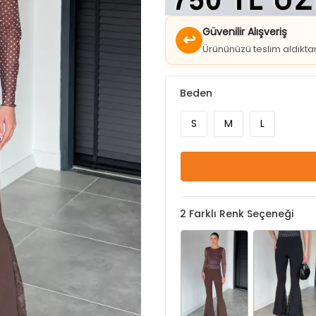
↩
Ürününüzü teslim aldıkt
Beden
S
M
L
2
Farklı Renk Seçeneği
Kahve
Siyah