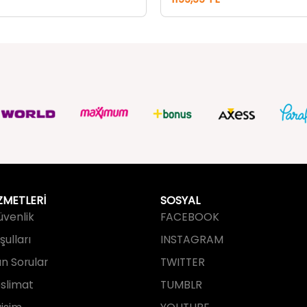
ZMETLERİ
SOSYAL
Güvenlik
FACEBOOK
ulları
INSTAGRAM
an Sorular
TWITTER
slimat
TUMBLR
işim
YOUTUBE
PINTEREST