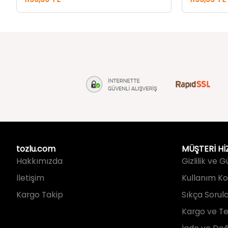
tozlu.com
MÜŞTERİ Hİ
Hakkımızda
Gizlilik ve 
İletişim
Kullanım Koş
Kargo Takip
Sıkça Sorul
Kargo ve Te
İade ve Değ