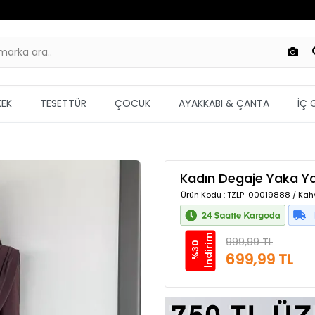
KEK
TESETTÜR
ÇOCUK
AYAKKABI & ÇANTA
İÇ 
Kadın Degaje Yaka Ya
Ürün Kodu
: TZLP-00019888 / Kah
m
999,99 TL
%
3
0
İ
n
d
i
r
i
699,99 TL
Güvenilir Alışveriş