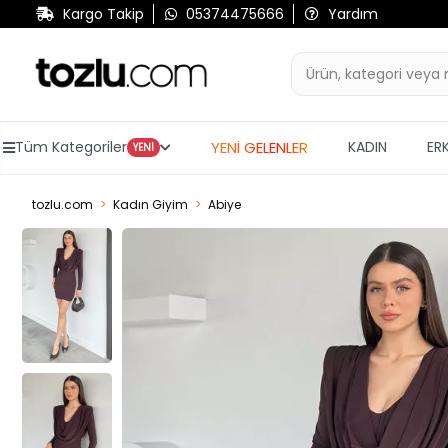
Kargo Takip
05374475666
Yardım
YENİ GELENLER
Tüm Kategoriler
KADIN
ER
YENİ
tozlu.com
Kadın Giyim
Abiye