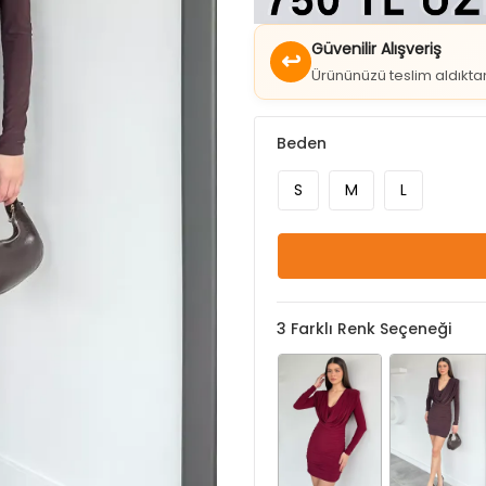
↩
Ürününüzü teslim aldıkt
Beden
S
M
L
3
Farklı Renk Seçeneği
Bordo
Kahve