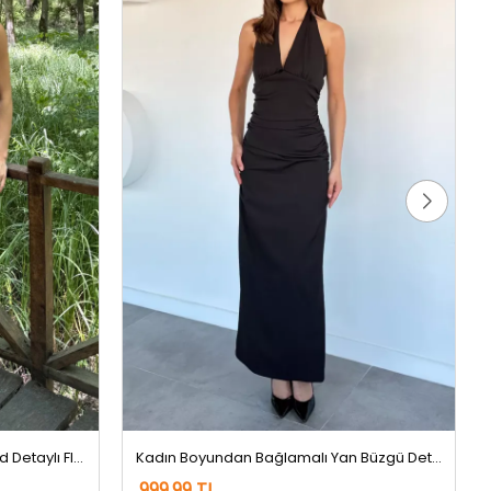
Kadın Boyundan Bağlamalı Gold Detaylı Flog Abiye Elbise Kahve
Kadın Boyundan Bağlamalı Yan Büzgü Detaylı Yırtmaçlı Abiye Elbise Siyah
999,99 TL