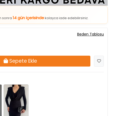
14 gün içerisinde
an sonra
kolayca iade edebilirsiniz.
Beden Tablosu
Sepete Ekle
Siyah