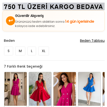
Güvenilir Alışveriş
↩
14 gün içerisinde
Ürününüzü teslim aldıktan sonra
kolayca iade edebilirsiniz.
Beden
Beden Tablosu
S
M
L
XL
7
Farklı Renk Seçeneği