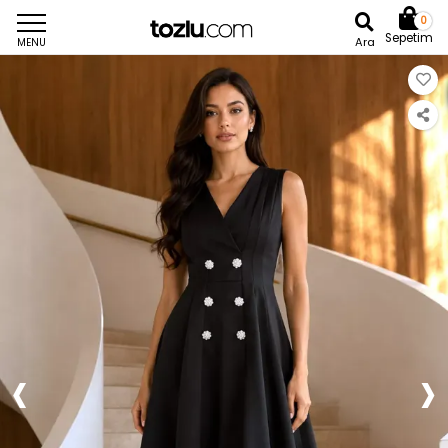
0
Sepetim
Ara
MENU