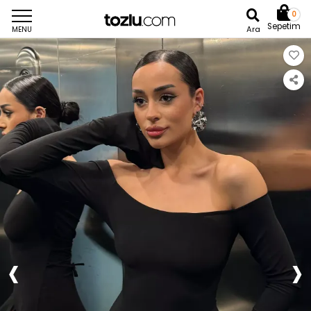
0
Sepetim
Ara
MENU