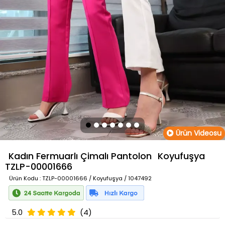
Ürün Videosu
Kadın Fermuarlı Çimalı Pantolon
Koyufuşya
TZLP-00001666
Ürün Kodu
: TZLP-00001666 / Koyufuşya / 1047492
5.0
(4)