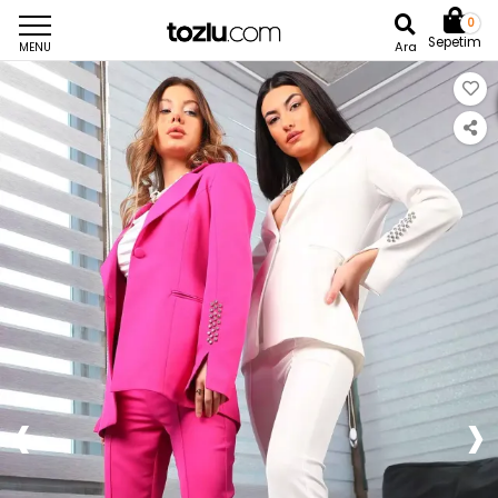
0
Sepetim
Ara
MENU