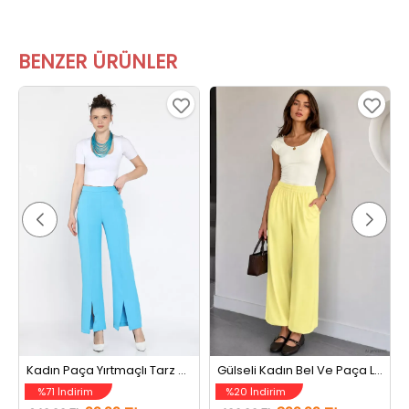
BENZER ÜRÜNLER
Kadın Paça Yırtmaçlı Tarz Pantolon Mavi
Gülseli Kadın Bel Ve Paça Lastikli Şalvar Model Pantolon Sarı
%71 İndirim
%20 İndirim
99,99 TL
399,99 TL
349,99 TL
499,99 TL