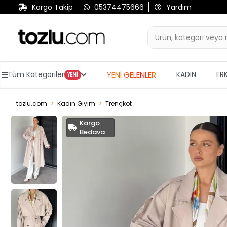
Kargo Takip
05374475666
Yardım
YENİ GELENLER
Tüm Kategoriler
KADIN
ER
YENİ
tozlu.com
Kadın Giyim
Trençkot
Kargo
Bedava