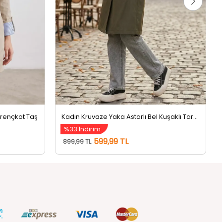
Trençkot Taş
Kadın Kruvaze Yaka Astarlı Bel Kuşaklı Tarz Trençkot Haki
%33 İndirim
599,99 TL
899,99 TL