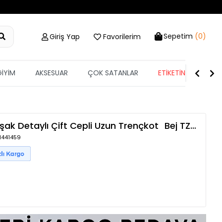
Sepetim
(0)
Giriş Yap
Favorilerim
GİYİM
AKSESUAR
ÇOK SATANLAR
ETİKETİN YARISI
uşak Detaylı Çift Cepli Uzun Trençkot
Bej
TZLP-00018914
 1441459