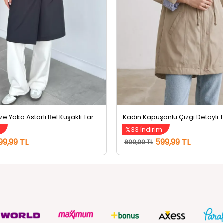
Kadın Kruvaze Yaka Astarlı Bel Kuşaklı Tarz Trençkot Siyah
Kadın Kapüşonlu Çizgi Detaylı 
m
%33 İndirim
99,99 TL
599,99 TL
899,99 TL