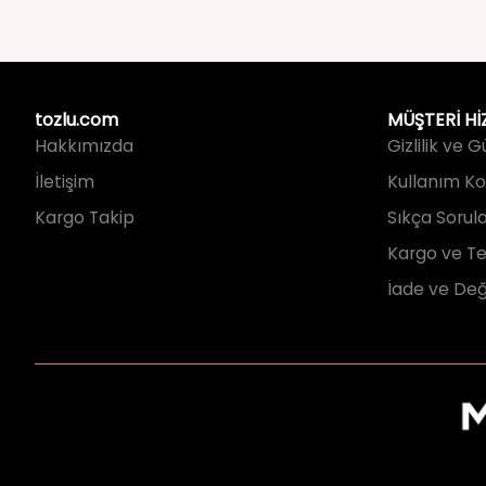
tozlu.com
MÜŞTERİ Hİ
Hakkımızda
Gizlilik ve 
İletişim
Kullanım Koş
Kargo Takip
Sıkça Sorul
Kargo ve Te
İade ve Değ