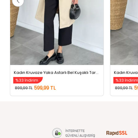
Kadın Kruvaze Yaka Astarlı Bel Kuşaklı Tarz Trençkot Bej
%33 İndirim
%33 İndiri
599,99 TL
5
899,99 TL
899,99 TL