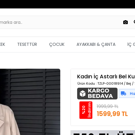
KEK
TESETTÜR
ÇOCUK
AYAKKABI & ÇANTA
İÇ 
Kadın İç Astarlı Bel K
Ürün Kodu
: TZLP-00018914 / Bej /
m
1999,99 TL
%
2
0
İ
n
d
i
r
i
1599,99 TL