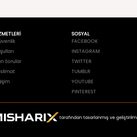
ZMETLERİ
SOSYAL
Güvenlik
FACEBOOK
ulları
INSTAGRAM
an Sorular
TWITTER
slimat
TUMBLR
işim
YOUTUBE
PINTEREST
tarafından tasarlanmış ve geliştirilmi