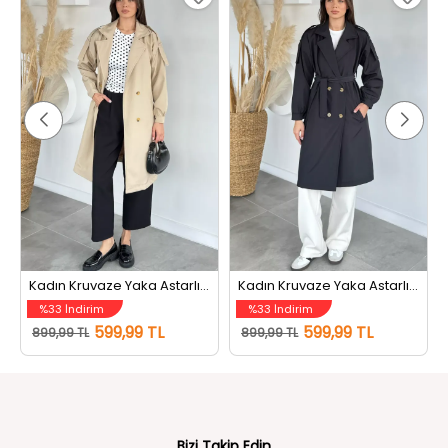
Kadın Kruvaze Yaka Astarlı Bel Kuşaklı Tarz Trençkot Bej
Kadın Kruvaze Yaka Astarlı Bel Kuşaklı Tarz Trençkot Siyah
%33 İndirim
%33 İndirim
599,99 TL
599,99 TL
899,99 TL
899,99 TL
Bizi Takip Edin