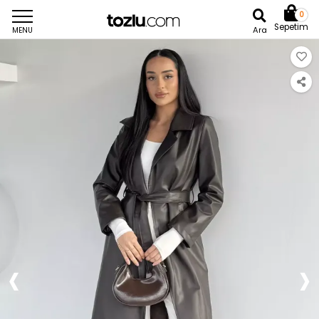
0
Sepetim
Ara
MENU